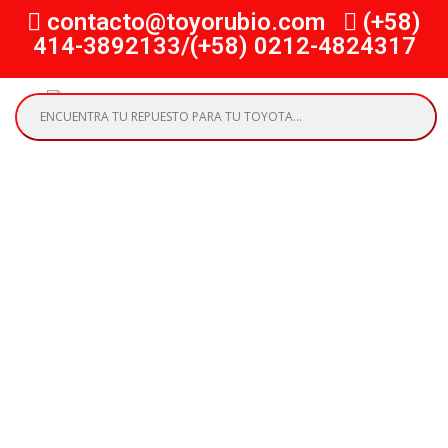
contacto@toyorubio.com
(+58)
414-3892133/(+58) 0212-4824317