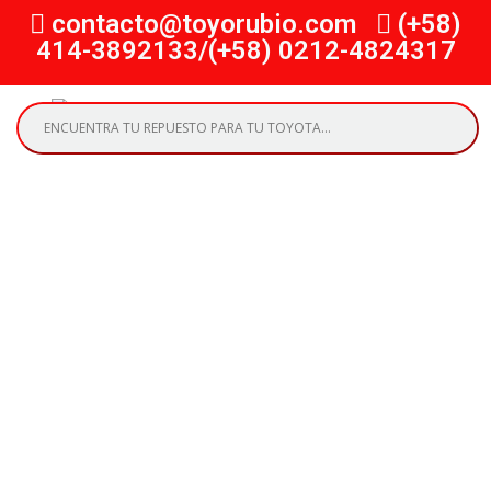
contacto@toyorubio.com
(+58)
414-3892133/(+58) 0212-4824317