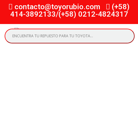
contacto@toyorubio.com
(+58)
414-3892133/(+58) 0212-4824317