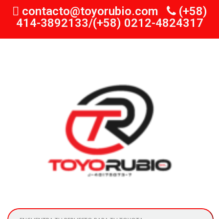
contacto@toyorubio.com
(+58)
414-3892133/(+58) 0212-4824317