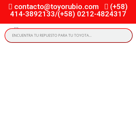
contacto@toyorubio.com
(+58)
414-3892133/(+58) 0212-4824317