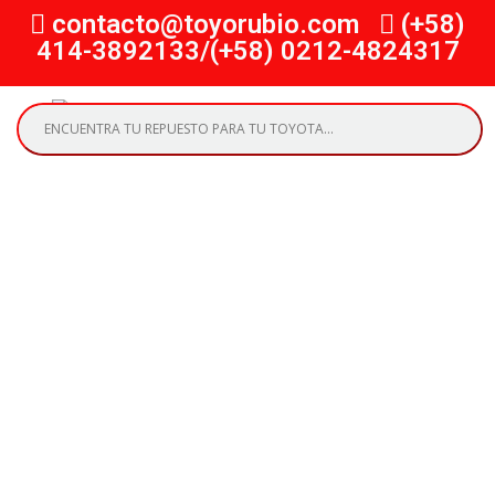
contacto@toyorubio.com
(+58)
414-3892133/(+58) 0212-4824317