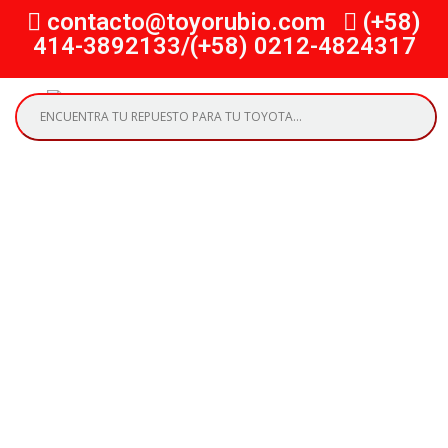
contacto@toyorubio.com
(+58)
414-3892133/(+58) 0212-4824317