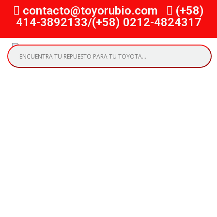
contacto@toyorubio.com
(+58)
414-3892133/(+58) 0212-4824317