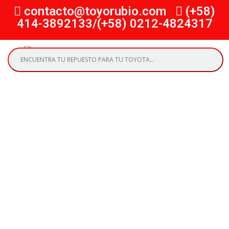
contacto@toyorubio.com
(+58)
414-3892133/(+58) 0212-4824317