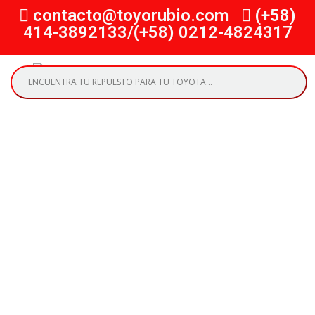
contacto@toyorubio.com
(+58)
414-3892133/(+58) 0212-4824317