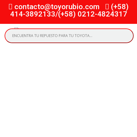
contacto@toyorubio.com
(+58)
414-3892133/(+58) 0212-4824317