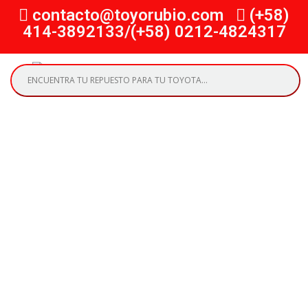
contacto@toyorubio.com
(+58)
414-3892133/(+58) 0212-4824317