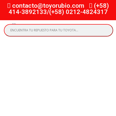
contacto@toyorubio.com
(+58)
414-3892133/(+58) 0212-4824317