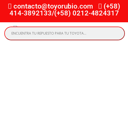
contacto@toyorubio.com
(+58)
414-3892133/(+58) 0212-4824317