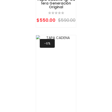
1era Generación
Original
$
550.00
$
590.00
-6%