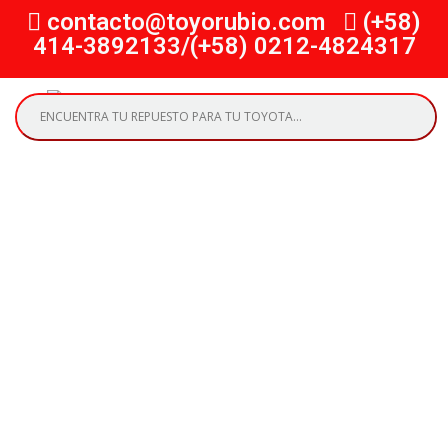
contacto@toyorubio.com
(+58)
414-3892133/(+58) 0212-4824317