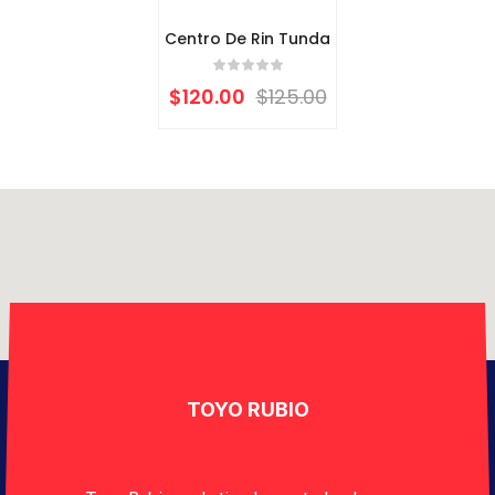
Centro De Rin Tunda
$
120.00
$
125.00
TOYO RUBIO