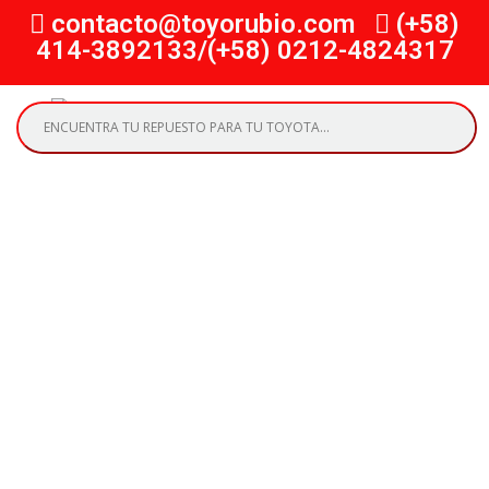
contacto@toyorubio.com
(+58)
414-3892133/(+58) 0212-4824317