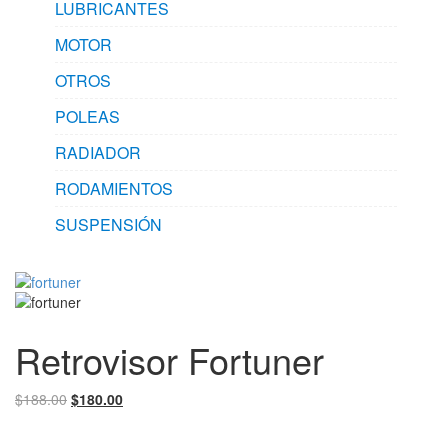
LUBRICANTES
MOTOR
OTROS
POLEAS
RADIADOR
RODAMIENTOS
SUSPENSIÓN
Retrovisor Fortuner
El
El
$
188.00
$
180.00
precio
precio
original
actual