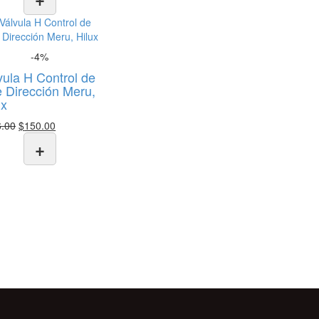
-4%
vula H Control de
e Dirección Meru,
ux
El
El
6.00
$
150.00
precio
precio
+
original
actual
era:
es:
$156.00.
$150.00.