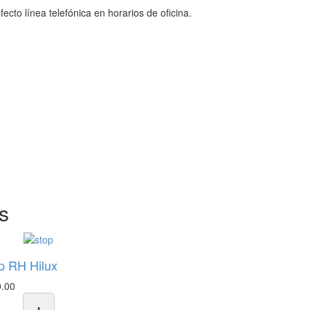
cto línea telefónica en horarios de oficina.
s
p RH Hilux
0.00
+