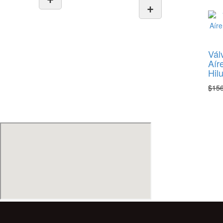
+
Vál
Aír
Hil
$
15