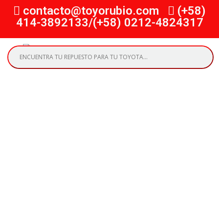
contacto@toyorubio.com
(+58)
414-3892133/(+58) 0212-4824317