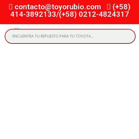
contacto@toyorubio.com
(+58)
414-3892133/(+58) 0212-4824317