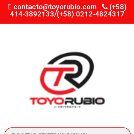
contacto@toyorubio.com
(+58)
414-3892133/(+58) 0212-4824317