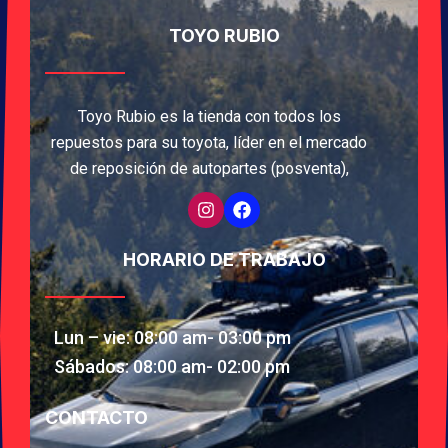
TOYO RUBIO
Toyo Rubio es la tienda con todos los
repuestos para su toyota, líder en el mercado
de reposición de autopartes (posventa),
HORARIO DE TRABAJO
Lun – vie: 08:00 am- 03:00 pm
Sábados: 08:00 am- 02:00 pm
CONTACTO