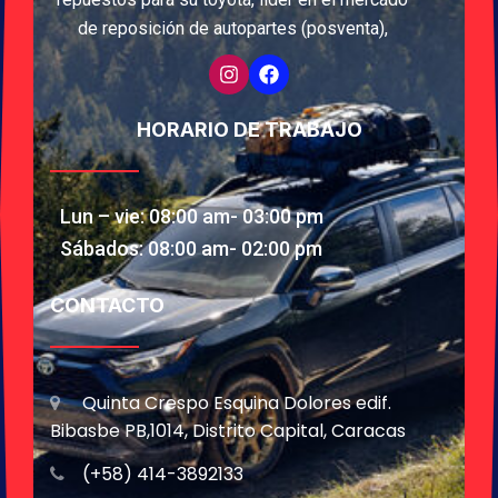
de reposición de autopartes (posventa),
HORARIO DE TRABAJO
Lun – vie: 08:00 am- 03:00 pm
Sábados: 08:00 am- 02:00 pm
CONTACTO
Quinta Crespo Esquina Dolores edif.
Bibasbe PB,1014, Distrito Capital, Caracas
(+58) 414-3892133