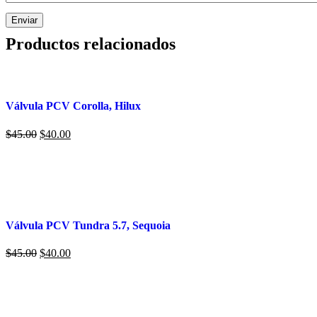
Productos relacionados
Válvula PCV Corolla, Hilux
El
El
$
45.00
$
40.00
precio
precio
original
actual
era:
es:
$45.00.
$40.00.
Válvula PCV Tundra 5.7, Sequoia
El
El
$
45.00
$
40.00
precio
precio
original
actual
era:
es:
$45.00.
$40.00.