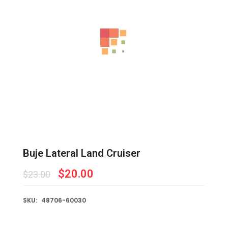
Buje Lateral Land Cruiser
$
20.00
$
23.00
SKU:
48706-60030