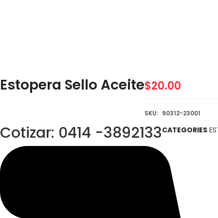
Estopera Sello Aceite
$
20.00
SKU:
90312-23001
Cotizar: 0414 -3892133
CATEGORIES
ES