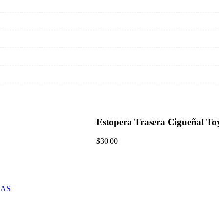
Estopera Trasera Cigueñal To
$
30.00
RAS