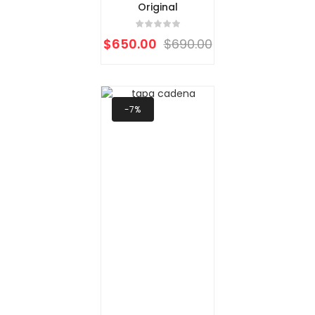
Original
$
650.00
$
690.00
-7%